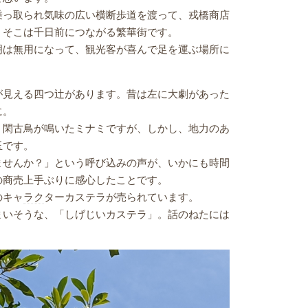
乗っ取られ気味の広い横断歩道を渡って、戎橋商店
、そこは千日前につながる繁華街です。
は無用になって、観光客が喜んで足を運ぶ場所に
が見える四つ辻があります。昔は左に大劇があった
に。
閑古鳥が鳴いたミナミですが、しかし、地力のあ
玉です。
ませんか？」という呼び込みの声が、いかにも時間
の商売上手ぶりに感心したことです。
のキャ
ラク
ターカステラが売られています。
いそうな、「しげじいカステラ」。話のねたには