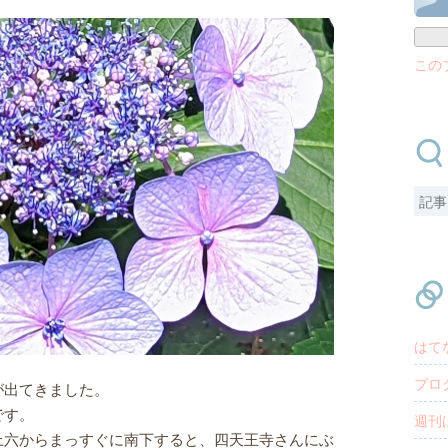
この
はて
ブロ
が出てきました。
です。
週刊
六からまっすぐに南下すると、
四天王寺
さんにぶ