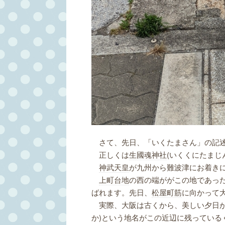
さて、先日、「いくたまさん」の記述
正しくは
生國魂神社
(いくくにたまじ
神武天皇
が九州から難波津にお着き
上町台地
の西の端ががこの地であっ
ばれます。先日、
松屋町筋
に向かって
実際、大阪は古くから、美しい夕日が
か)という地名がこの近辺に残っている