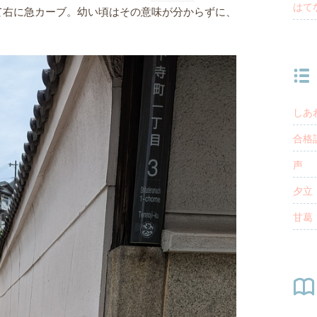
はて
て右に急カーブ。幼い頃はその意味が分からずに、
しあ
合格
声
夕立
甘葛