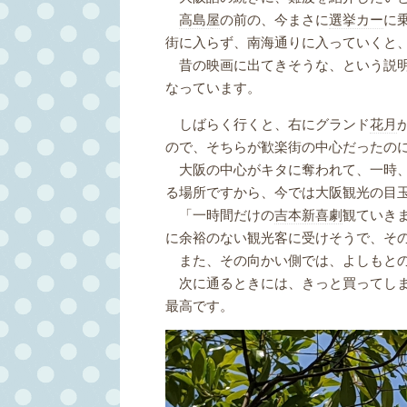
高島屋
の前の、今まさに
選挙カー
に
街に入らず、南海通りに入っていくと
昔の映画に出てきそうな、という説明
なっています。
しばらく行くと、右にグランド
花月
ので、そちらが歓楽街の中心だったの
大阪の中心がキタに奪われて、一時、
る場所ですから、今では大阪観光の目
「一時間だけの
吉本新喜劇
観ていき
に余裕のない観光客に受けそうで、そ
また、その向かい側では、よしもと
次に通るときには、きっと買ってしま
最高です。