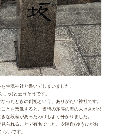
を生魂神社と書いてしまいました。
んじゃ)と云うそうです。
になったときの創祀という、ありがたい神社です。
たことを想像すると、当時の
茅渟
の海の大きさが忍
大きな段差があったわけもよく分かりました。
見られることで有名でした。
夕陽丘
(ゆうひがお
くらいです。