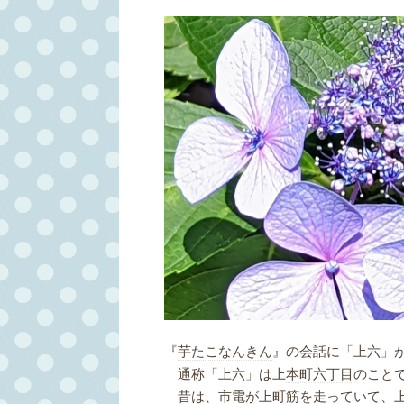
『
芋たこなんきん
』の会話に「上六」
通称「上六」は上
本町六丁目
のこと
昔は、市電が上町筋を走っていて、上